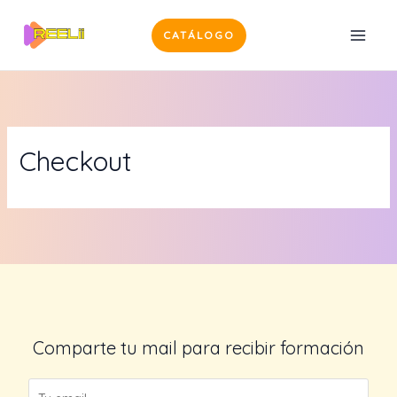
Ir
al
CATÁLOGO
MAI
contenido
MEN
Checkout
Comparte tu mail para recibir formación