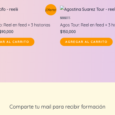
¡Oferta!
Valorado en
: Reel en feed + 3 historias
Agos Tour: Reel en feed + 3 hi
5.00
de 5
Original
Current
$
90,000
$
150,000
price
price
was:
is:
AR AL CARRITO
AGREGAR AL CARRITO
$100,000.
$90,000.
Comparte tu mail para recibir formación