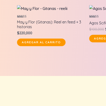
Valorado en
Valorado en
May y Flor (Gitanas): Reel en feed + 3
Agos Scifo
5.00
5.00
historias
de 5
de 5
$
100,000
$
220,000
AGREG
AGREGAR AL CARRITO