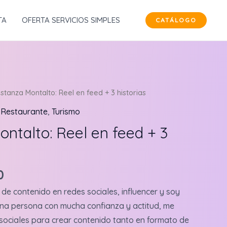
TA
OFERTA SERVICIOS SIMPLES
CATÁLOGO
tanza Montalto: Reel en feed + 3 historias
,
Restaurante
,
Turismo
ntalto: Reel en feed + 3
l
Current
0
price
 de contenido en redes sociales, influencer y soy
is:
na persona con mucha confianza y actitud, me
.
$50,000.
sociales para crear contenido tanto en formato de