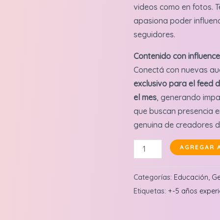
videos como en fotos. T
apasiona poder influenc
seguidores.
Contenido con influencer
Conectá con nuevas aud
exclusivo para el feed 
el mes
, generando impa
que buscan presencia e
genuina de creadores d
Constanza
AGREGAR 
Montalto:
Reel
Categorías:
Educación
,
Ge
en
Etiquetas:
+-5 años experi
feed
+