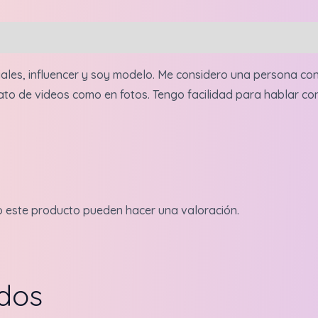
3
historias
cantidad
iales, influencer y soy modelo. Me considero una persona co
ato de videos como en fotos. Tengo facilidad para hablar co
o este producto pueden hacer una valoración.
ados