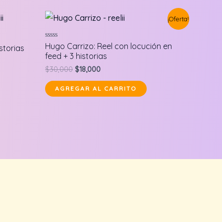
¡Oferta!
Valorado
Hugo Carrizo: Reel con locución en
storias
en
feed + 3 historias
0
de
Original
Current
$
30,000
$
18,000
5
price
price
was:
is:
AGREGAR AL CARRITO
$30,000.
$18,000.