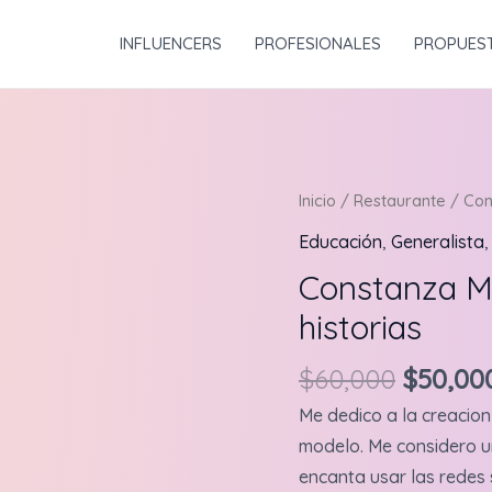
INFLUENCERS
PROFESIONALES
PROPUES
Inicio
/
Restaurante
/ Cons
Educación
,
Generalista
Constanza Mo
historias
Origina
$
60,000
$
50,00
price
Me dedico a la creacion
was:
modelo. Me considero u
$60,000
encanta usar las redes 