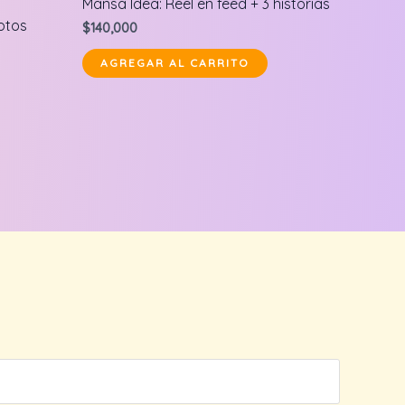
Mansa Idea: Reel en feed + 3 historias
en
0
otos
$
140,000
de
5
AGREGAR AL CARRITO