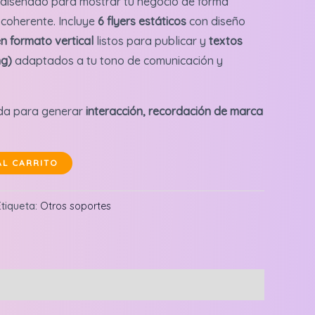
 diseñado para mostrar tu negocio de forma
 coherente. Incluye
6 flyers estáticos
con diseño
en formato vertical
listos para publicar y
textos
ng)
adaptados a tu tono de comunicación y
da para generar
interacción, recordación de marca
AL CARRITO
Etiqueta:
Otros soportes