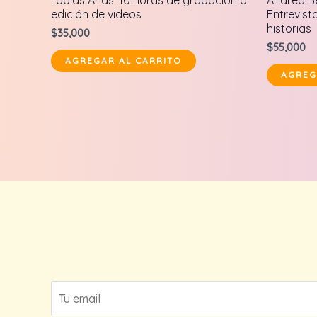
Tobias Arias: 10 horas de grabación o
Andrea B
en
en
edición de videos
Entrevista
0
0
de
de
historias
$
35,000
5
5
$
55,000
AGREGAR AL CARRITO
AGREG