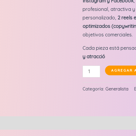
Instagram y Facebook
,
profesional, atractiva y
personalizado,
2 reels 
optimizados (copywriti
objetivos comerciales.
Cada pieza está pensa
y atracció
Pack
AGREGAR 
12
contenidos
Categoría:
Generalista
en
Instagram
y
Facebook
cantidad