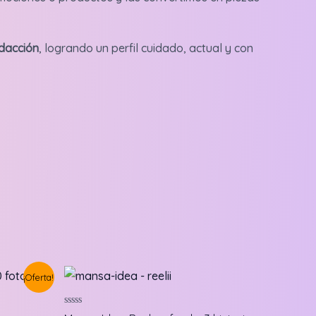
edacción
, logrando un perfil cuidado, actual y con
¡Oferta!
Valorado