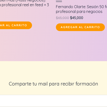
elén Mas (Mass Negocios):
 profesional reel en feed + 3
Valorado
Fernando Olarte: Sesión 50 f
en
profesional para negocios
0
de
Original
Current
$
65,000
$
45,000
5
price
price
AR AL CARRITO
was:
is:
AGREGAR AL CARRITO
$65,000.
$45,000.
Comparte tu mail para recibir formación