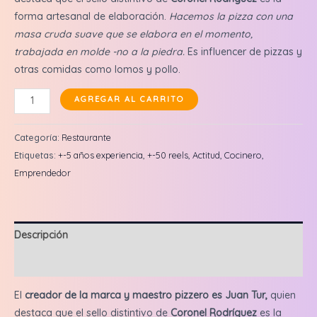
forma artesanal de elaboración.
Hacemos la pizza con una
masa cruda suave que se elabora en el momento,
trabajada en molde -no a la piedra.
Es influencer de pizzas y
otras comidas como lomos y pollo.
Coronel
AGREGAR AL CARRITO
Rodríguez:
Reel
Categoría:
Restaurante
en
Etiquetas:
+-5 años experiencia
,
+-50 reels
,
Actitud
,
Cocinero
,
feed
Emprendedor
+
3
historias
Descripción
cantidad
Valoraciones (0)
El
creador de la marca y maestro pizzero es Juan Tur,
quien
destaca que el sello distintivo de
Coronel Rodríguez
es la