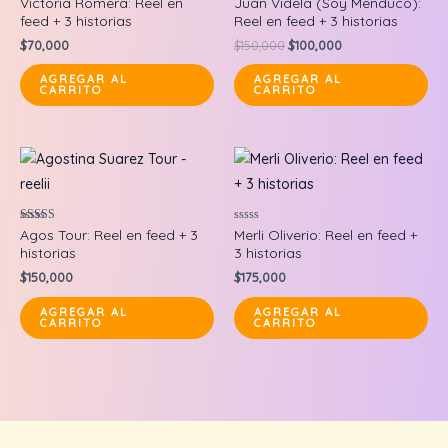
Victoria Romera: Reel en
Juan Videla (Soy Menduco):
en
en
feed + 3 historias
Reel en feed + 3 historias
0
0
de
de
Original
Current
$
70,000
$
150,000
$
100,000
5
5
price
price
was:
is:
AGREGAR AL
AGREGAR AL
CARRITO
CARRITO
$150,000.
$100,000.
Valorado en
Valorado
Agos Tour: Reel en feed + 3
Merli Oliverio: Reel en feed +
5.00
en
historias
3 historias
de 5
0
de
$
150,000
$
175,000
5
AGREGAR AL
AGREGAR AL
CARRITO
CARRITO