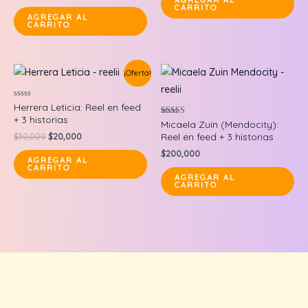
AGREGAR AL
CARRITO
$35,000.
$25,000.
AGREGAR AL
CARRITO
¡Oferta!
Valorado
Herrera Leticia: Reel en feed
en
+ 3 historias
0
Valorado en
Micaela Zuin (Mendocity):
de
5.00
Original
Current
$
30,000
$
20,000
Reel en feed + 3 historias
5
de 5
price
price
$
200,000
was:
is:
AGREGAR AL
CARRITO
$30,000.
$20,000.
AGREGAR AL
CARRITO