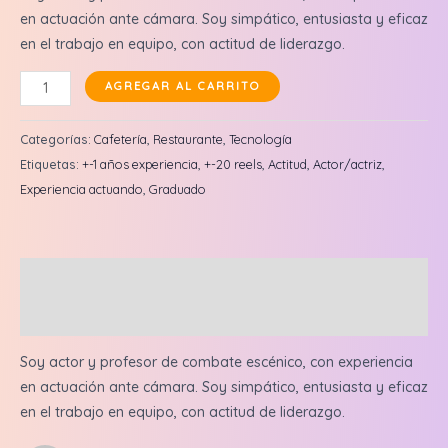
de cliente
en actuación ante cámara. Soy simpático, entusiasta y eficaz
en el trabajo en equipo, con actitud de liderazgo.
Santi
AGREGAR AL CARRITO
Silva:
Reel
Categorías:
Cafetería
,
Restaurante
,
Tecnología
en
Etiquetas:
+-1 años experiencia
,
+-20 reels
,
Actitud
,
Actor/actriz
,
feed
Experiencia actuando
,
Graduado
+
3
historias
Descripción
cantidad
Valoraciones (1)
Soy actor y profesor de combate escénico, con experiencia
en actuación ante cámara. Soy simpático, entusiasta y eficaz
en el trabajo en equipo, con actitud de liderazgo.