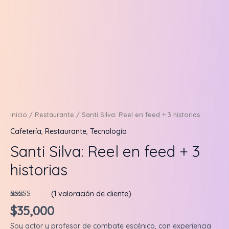
Nanoinfluencer (1K a 10K)
Inicio
/
Restaurante
/ Santi Silva: Reel en feed + 3 historias
Cafetería
,
Restaurante
,
Tecnología
Santi Silva: Reel en feed + 3
historias
(
1
valoración de cliente)
Valorado
1
$
35,000
5.00
sobre 5
basado en
Soy actor y profesor de combate escénico, con experiencia
puntuación