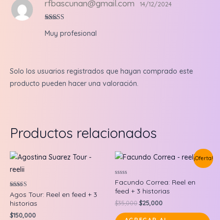
rfbascunan@gmail.com
14/12/2024
Valorado en
Muy profesional
5
de 5
Solo los usuarios registrados que hayan comprado este
producto pueden hacer una valoración.
Productos relacionados
¡Oferta!
Valorado
Facundo Correa: Reel en
en
feed + 3 historias
0
Valorado en
Agos Tour: Reel en feed + 3
de
5.00
Original
Current
historias
$
35,000
$
25,000
5
de 5
price
price
$
150,000
was:
is: