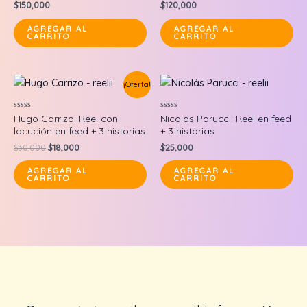
$
150,000
$
120,000
5
AGREGAR AL
AGREGAR AL
CARRITO
CARRITO
¡Oferta!
Valorado
Valorado
Hugo Carrizo: Reel con
Nicolás Parucci: Reel en feed
en
en
locución en feed + 3 historias
+ 3 historias
0
0
de
de
Original
Current
$
30,000
$
18,000
$
25,000
5
5
price
price
was:
is:
AGREGAR AL
AGREGAR AL
CARRITO
CARRITO
$30,000.
$18,000.