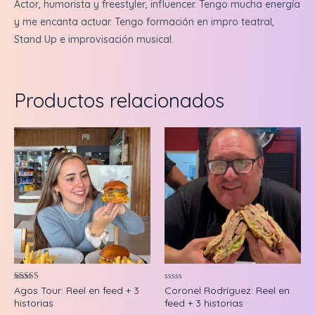
Actor, humorista y freestyler, influencer. Tengo mucha energía
y me encanta actuar. Tengo formación en impro teatral,
Stand Up e improvisación musical.
Productos relacionados
Valorado en
Valorado
Agos Tour: Reel en feed + 3
Coronel Rodríguez: Reel en
5.00
en
historias
feed + 3 historias
de 5
0
de