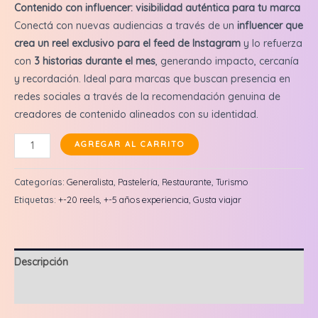
Contenido con influencer: visibilidad auténtica para tu marca
Conectá con nuevas audiencias a través de un
influencer que
crea un reel exclusivo para el feed de Instagram
y lo refuerza
con
3 historias durante el mes
, generando impacto, cercanía
y recordación. Ideal para marcas que buscan presencia en
redes sociales a través de la recomendación genuina de
creadores de contenido alineados con su identidad.
Edu
AGREGAR AL CARRITO
Azaguate
:
Categorías:
Generalista
,
Pastelería
,
Restaurante
,
Turismo
Reel
Etiquetas:
+-20 reels
,
+-5 años experiencia
,
Gusta viajar
en
feed
+
Descripción
3
historias
Valoraciones (0)
cantidad