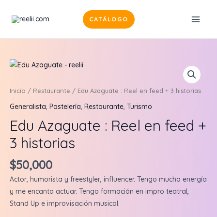
Ir
al
CATÁLOGO
MAI
contenido
MEN
Inicio
/
Restaurante
/ Edu Azaguate : Reel en feed + 3 historias
Generalista
,
Pastelería
,
Restaurante
,
Turismo
Edu Azaguate : Reel en feed +
3 historias
$
50,000
Actor, humorista y freestyler, influencer. Tengo mucha energía
y me encanta actuar. Tengo formación en impro teatral,
Stand Up e improvisación musical.