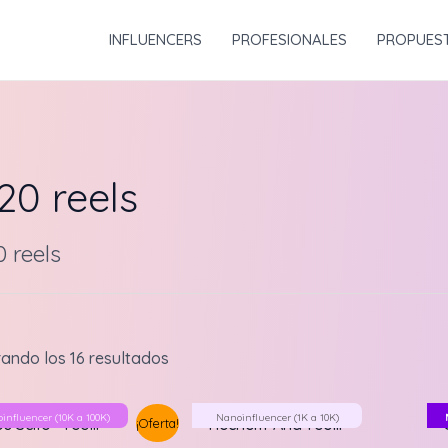
INFLUENCERS
PROFESIONALES
PROPUES
20 reels
 reels
ando los 16 resultados
oinfluencer (10K a 100K)
Nanoinfluencer (1K a 10K)
¡Oferta!