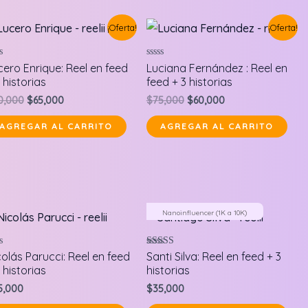
¡Oferta!
¡Oferta!
orado
Valorado
cero Enrique: Reel en feed
Luciana Fernández : Reel en
en
 historias
feed + 3 historias
0
de
Original
Current
Original
Current
0,000
$
65,000
$
75,000
$
60,000
5
price
price
price
price
was:
is:
was:
is:
AGREGAR AL CARRITO
AGREGAR AL CARRITO
$80,000.
$65,000.
$75,000.
$60,000.
Nanoinfluencer (1K a 10K)
orado
Valorado en
colás Parucci: Reel en feed
Santi Silva: Reel en feed + 3
5.00
 historias
historias
de 5
5,000
$
35,000