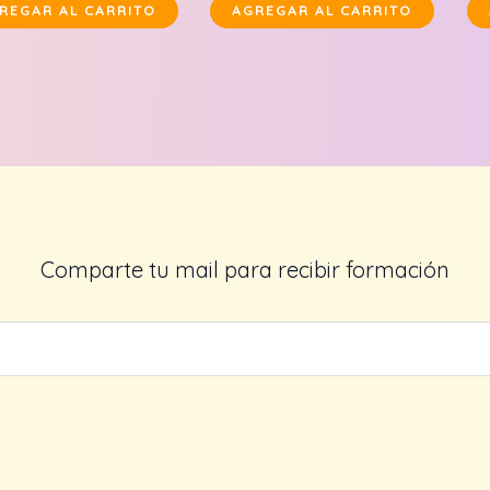
was:
is:
was:
is:
REGAR AL CARRITO
AGREGAR AL CARRITO
$45,000.
$35,000.
$40,000.
$30,000.
Comparte tu mail para recibir formación