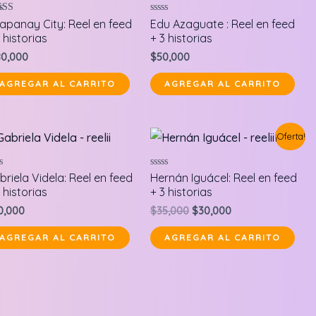
orado en
Valorado
apanay City: Reel en feed
Edu Azaguate : Reel en feed
0
en
 historias
+ 3 historias
5
0
de
80,000
$
50,000
5
AGREGAR AL CARRITO
AGREGAR AL CARRITO
¡Oferta!
orado
Valorado
briela Videla: Reel en feed
Hernán Iguácel: Reel en feed
en
 historias
+ 3 historias
0
de
Original
Current
0,000
$
35,000
$
30,000
5
price
price
was:
is:
AGREGAR AL CARRITO
AGREGAR AL CARRITO
$35,000.
$30,000.