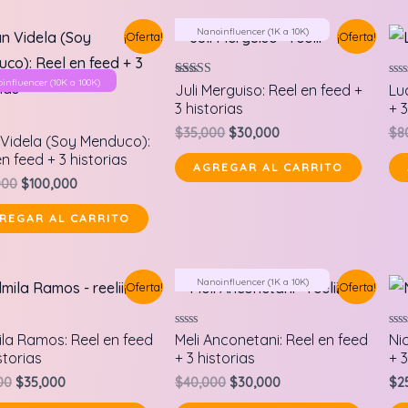
Nanoinfluencer (1K a 10K)
¡Oferta!
¡Oferta!
oinfluencer (10K a 100K)
Valorado en
Val
Juli Merguiso: Reel en feed +
Lu
5.00
en
3 historias
+ 3
de 5
0
de
Original
Current
$
35,000
$
30,000
$
8
5
do
Videla (Soy Menduco):
price
price
n feed + 3 historias
was:
is:
AGREGAR AL CARRITO
$35,000.
$30,000.
Original
Current
000
$
100,000
price
price
was:
is:
REGAR AL CARRITO
$150,000.
$100,000.
Nanoinfluencer (1K a 10K)
¡Oferta!
¡Oferta!
do
Valorado
Val
la Ramos: Reel en feed
Meli Anconetani: Reel en feed
Ni
en
en
storias
+ 3 historias
+ 3
0
0
de
de
Original
Current
Original
Current
00
$
35,000
$
40,000
$
30,000
$
2
5
5
price
price
price
price