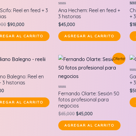
do en
Valorado
Val
Scifo: Reel en feed + 3
Ana Hechem: Reel en feed +
Ch
en
5.0
ias
3 historias
+ 3
0
de 
de
Original
Current
000
$
90,000
$
45,000
$
1
5
price
price
was:
is:
REGAR AL CARRITO
AGREGAR AL CARRITO
$100,000.
$90,000.
¡Oferta!
do
Val
ano Balegno: Reel en
Ga
en
 3 historias
+ 3
0
de
00
$
5
5
Valorado
Fernando Olarte: Sesión 50
en
fotos profesional para
0
REGAR AL CARRITO
de
negocios
5
Original
Current
$
65,000
$
45,000
price
price
was:
is:
AGREGAR AL CARRITO
$65,000.
$45,000.