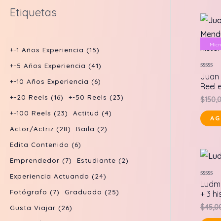
d
o
r
p
s
Etiquetas
o
t
t
u
d
o
r
s
o
o
c
u
d
o
s
s
Micr
t
c
+-1 Años Experiencia
(15)
u
d
o
t
+-5 Años Experiencia
(41)
c
u
Valora
Juan 
s
o
en
+-10 Años Experiencia
(6)
t
c
Reel e
0
de
s
+-20 Reels
(16)
+-50 Reels
(23)
o
$
150,
t
5
+-100 Reels
(23)
Actitud
(4)
s
o
AG
Actor/actriz
(28)
Baila
(2)
s
Edita Contenido
(6)
Emprendedor
(7)
Estudiante
(2)
Experiencia Actuando
(24)
Valora
Ludmi
en
Fotógrafo
(7)
Graduado
(25)
+ 3 hi
0
de
$
45,0
Gusta Viajar
(26)
5