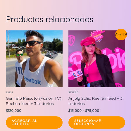
Productos relacionados
¡Oferta!
Valorado
Valorado en
Ger Tetu Peixoto (Fuzion TV):
Anjuly Solis: Reel en feed + 3
en
5.00
Reel en feed + 3 historias
historias
0
de 5
de
$
120,000
$
15,000
–
$
75,000
5
Thi
AGREGAR AL
SELECCIONAR
CARRITO
OPCIONES
pr