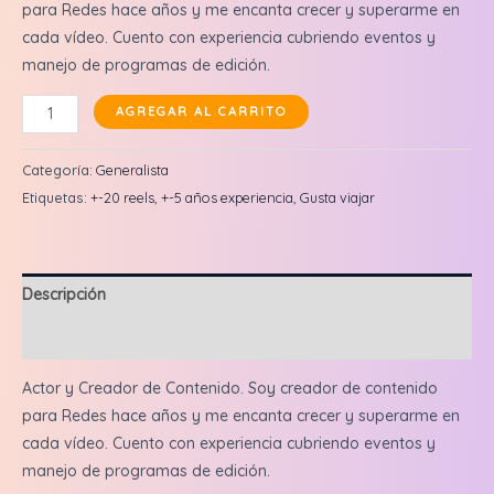
para Redes hace años y me encanta crecer y superarme en
cada vídeo. Cuento con experiencia cubriendo eventos y
manejo de programas de edición.
Emiliano
AGREGAR AL CARRITO
Balegno:
Reel
Categoría:
Generalista
en
Etiquetas:
+-20 reels
,
+-5 años experiencia
,
Gusta viajar
feed
+
3
Descripción
historias
cantidad
Valoraciones (0)
Actor y Creador de Contenido. Soy creador de contenido
para Redes hace años y me encanta crecer y superarme en
cada vídeo. Cuento con experiencia cubriendo eventos y
manejo de programas de edición.