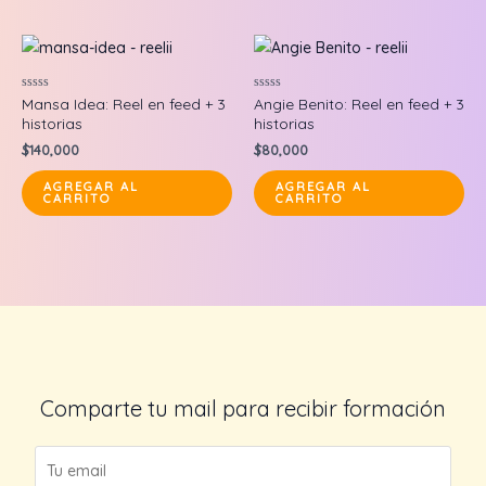
ha
mul
var
Th
Valorado
Valorado
Mansa Idea: Reel en feed + 3
Angie Benito: Reel en feed + 3
op
en
en
historias
historias
0
0
ma
de
de
$
140,000
$
80,000
5
5
be
AGREGAR AL
AGREGAR AL
ch
CARRITO
CARRITO
on
the
pr
pa
Comparte tu mail para recibir formación