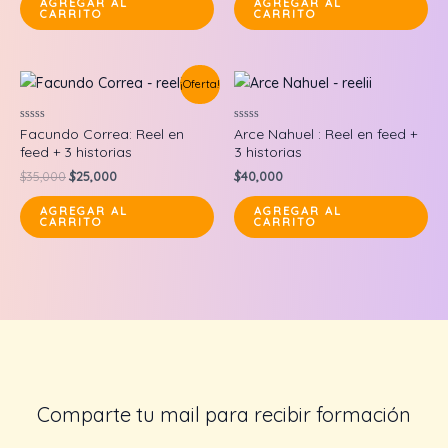
AGREGAR AL
AGREGAR AL
CARRITO
CARRITO
$80,000.
$65,000.
$75,000.
$60,000.
¡Oferta!
Valorado
Valorado
Facundo Correa: Reel en
Arce Nahuel : Reel en feed +
en
en
feed + 3 historias
3 historias
0
0
de
de
Original
Current
$
35,000
$
25,000
$
40,000
5
5
price
price
was:
is:
AGREGAR AL
AGREGAR AL
CARRITO
CARRITO
$35,000.
$25,000.
Comparte tu mail para recibir formación