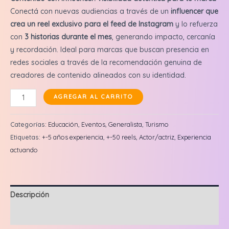
Conectá con nuevas audiencias a través de un
influencer que
crea un reel exclusivo para el feed de Instagram
y lo refuerza
con
3 historias durante el mes
, generando impacto, cercanía
y recordación. Ideal para marcas que buscan presencia en
redes sociales a través de la recomendación genuina de
creadores de contenido alineados con su identidad.
Emiliano
AGREGAR AL CARRITO
Castellón:
Reel
Categorías:
Educación
,
Eventos
,
Generalista
,
Turismo
en
Etiquetas:
+-5 años experiencia
,
+-50 reels
,
Actor/actriz
,
Experiencia
feed
actuando
+
3
historias
Descripción
cantidad
Valoraciones (0)