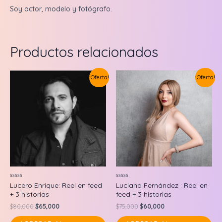
Soy actor, modelo y fotógrafo.
Productos relacionados
¡Oferta!
¡Oferta!
Valorado
Valorado
Lucero Enrique: Reel en feed
Luciana Fernández : Reel en
en
en
+ 3 historias
feed + 3 historias
0
0
de
de
Original
Current
Original
Current
$
80,000
$
65,000
$
75,000
$
60,000
5
5
price
price
price
price
was:
is:
was:
is: