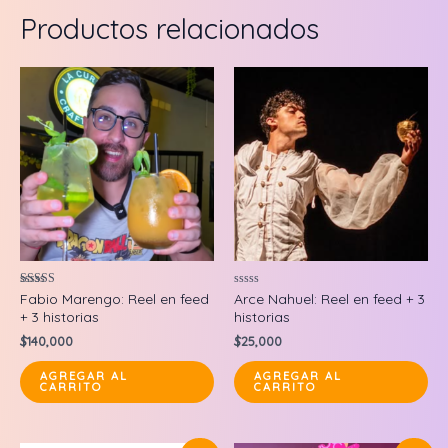
Productos relacionados
Valorado en
Valorado
Fabio Marengo: Reel en feed
Arce Nahuel: Reel en feed + 3
5.00
en
+ 3 historias
historias
de 5
0
de
$
140,000
$
25,000
5
AGREGAR AL
AGREGAR AL
CARRITO
CARRITO