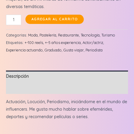
diversas temáticas.
Facundo
AGREGAR AL CARRITO
Correa:
Reel
Categorías:
Moda
,
Pastelería
,
Restaurante
,
Tecnología
,
Turismo
en
Etiquetas:
+-100 reels
,
+-5 años experiencia
,
Actor/actriz
,
feed
Experiencia actuando
,
Graduado
,
Gusta viajar
,
Periodista
+
3
historias
Descripción
cantidad
Valoraciones (0)
Actuación, Locución, Periodismo, iniciándome en el mundo de
influencers. Me gusta mucho hablar sobre efemérides,
deportes y recomendar películas o series.