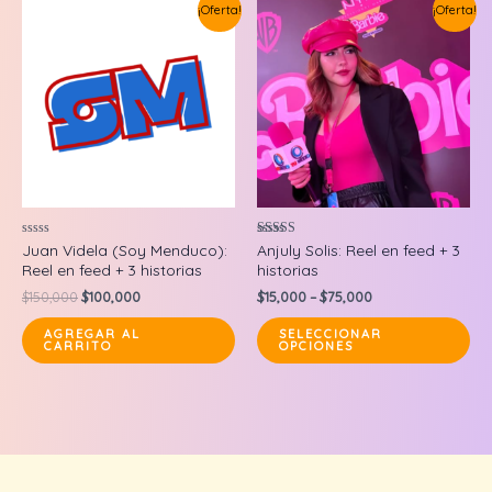
¡Oferta!
¡Oferta!
Valorado
Valorado en
Juan Videla (Soy Menduco):
Anjuly Solis: Reel en feed + 3
en
5.00
Reel en feed + 3 historias
historias
0
de 5
de
Original
Current
$
150,000
$
100,000
$
15,000
–
$
75,000
5
price
price
Thi
was:
is:
AGREGAR AL
SELECCIONAR
CARRITO
OPCIONES
$150,000.
$100,000.
pr
ha
mul
var
Th
op