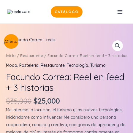
Ir
al
CATÁLOGO
MAI
contenido
MEN
¡Oferta!
Inicio
/
Restaurante
/ Facundo Correa: Reel en feed + 3 historias
Moda
,
Pastelería
,
Restaurante
,
Tecnología
,
Turismo
Facundo Correa: Reel en feed
+ 3 historias
Original
Current
$
35,000
$
25,000
price
price
Me interesa la locución, el turismo y las nuevas tecnologías,
was:
is:
iniciándome como influencer. Me considero una persona
$35,000.
$25,000.
cooperativa, curiosa y creativa, con ganas de aprender y de
mejorar, de ahí mi interés de formarme continuamente en