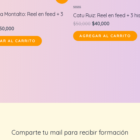
Valorado
 Montalto: Reel en feed + 3
Catu Ruiz: Reel en feed + 3 hi
en
0
Original
Current
$
50,000
$
40,000
de
riginal
Current
50,000
price
price
5
rice
price
was:
is:
AGREGAR AL CARRITO
as:
is:
$50,000.
$40,000.
AR AL CARRITO
60,000.
$50,000.
Comparte tu mail para recibir formación