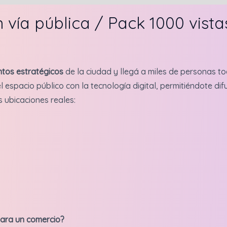
Mendoza.
Tránsito
vía pública / Pack 1000 vista
medio
-
Pack
tos estratégicos
de la ciudad y llegá a miles de personas to
1000
l espacio público con la tecnología digital, permitiéndote d
vistas
s ubicaciones reales:
cantidad
para un comercio?