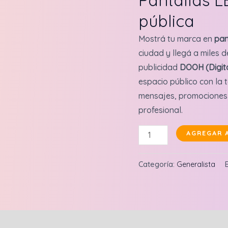
pública
Mostrá tu marca en
pan
ciudad y llegá a miles d
publicidad
DOOH (Digit
espacio público con la t
mensajes, promociones 
profesional.
Pantallas
AGREGAR 
LED
(DOOH)
Categoría:
Generalista
en
vía
pública
Gran