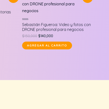
storias
Valorado
Sebastián Figueroa: Video y fotos con
en
DRONE profesional para negocios
0
de
Original
Current
$
150,000
$
140,000
5
price
price
was:
is:
AGREGAR AL CARRITO
$150,000.
$140,000.