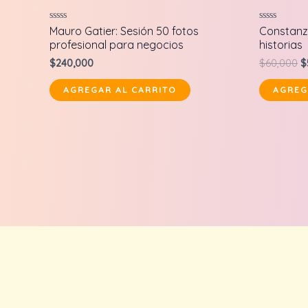
Valorado
Valorado
Mauro Gatier: Sesión 50 fotos
Constanza
en
en
profesional para negocios
historias
0
0
de
de
O
$
240,000
$
60,000
$
5
5
p
w
AGREGAR AL CARRITO
AGREG
$