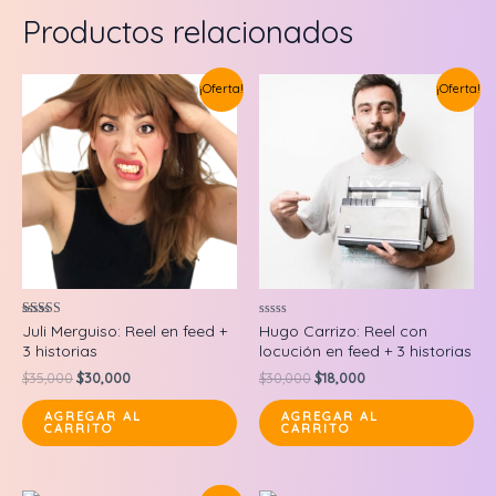
Productos relacionados
¡Oferta!
¡Oferta!
Valorado en
Valorado
Juli Merguiso: Reel en feed +
Hugo Carrizo: Reel con
5.00
en
3 historias
locución en feed + 3 historias
de 5
0
de
Original
Current
Original
Current
$
35,000
$
30,000
$
30,000
$
18,000
5
price
price
price
price
was:
is:
was:
is:
AGREGAR AL
AGREGAR AL
CARRITO
CARRITO
$35,000.
$30,000.
$30,000.
$18,000.