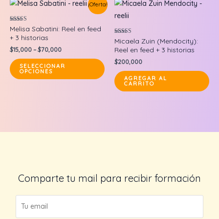
¡Oferta!
Valorado en
Melisa Sabatini: Reel en feed
5.00
+ 3 historias
de 5
Valorado en
Micaela Zuin (Mendocity):
5.00
$
15,000
–
$
70,000
Reel en feed + 3 historias
de 5
This
$
200,000
SELECCIONAR
OPCIONES
product
AGREGAR AL
CARRITO
has
multiple
variants.
The
options
may
be
chosen
Comparte tu mail para recibir formación
on
the
product