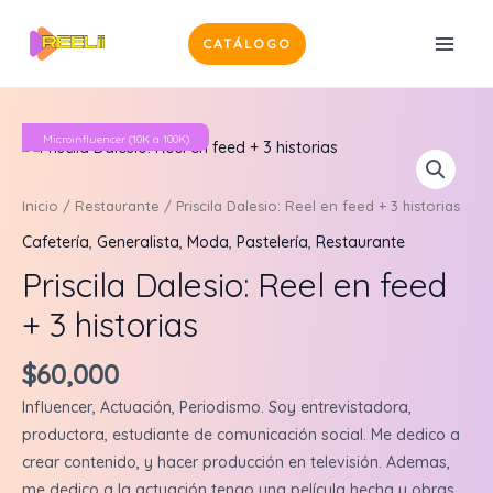
Ir
al
CATÁLOGO
MAI
contenido
MEN
Microinfluencer (10K a 100K)
Inicio
/
Restaurante
/ Priscila Dalesio: Reel en feed + 3 historias
Cafetería
,
Generalista
,
Moda
,
Pastelería
,
Restaurante
Priscila Dalesio: Reel en feed
+ 3 historias
$
60,000
Influencer, Actuación, Periodismo. Soy entrevistadora,
productora, estudiante de comunicación social. Me dedico a
crear contenido, y hacer producción en televisión. Ademas,
me dedico a la actuación tengo una película hecha y obras .