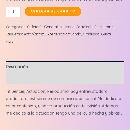
Priscila
AGREGAR AL CARRITO
Dalesio:
Reel
Categorías:
Cafetería
,
Generalista
,
Moda
,
Pastelería
,
Restaurante
en
Etiquetas:
Actor/actriz
,
Experiencia actuando
,
Graduado
,
Gusta
feed
viajar
+
3
historias
Descripción
cantidad
Valoraciones (0)
Influencer, Actuación, Periodismo. Soy entrevistadora,
productora, estudiante de comunicación social. Me dedico a
crear contenido, y hacer producción en televisión. Ademas,
me dedico a la actuación tengo una película hecha y obras .