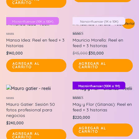
CARRITO
Microinfluencer (10K a 100K)
Nanoinfluencer (1K a 10K)
¡Oferta!
Valorado
Valorado en
Mansa Idea: Reel en feed + 3
Mauricio Morello: Reel en
en
5.00
historias
feed + 3 historias
0
de 5
de
Original
Current
$
140,000
$
45,000
$
30,000
5
price
price
was:
is:
AGREGAR AL
AGREGAR AL
CARRITO
CARRITO
$45,000.
$30,000.
Macroinfluencer (100K a 1M)
Valorado
Valorado en
Mauro Gatier: Sesión 50
May y Flor (Gitanas): Reel en
en
5.00
fotos profesional para
feed + 3 historias
0
de 5
de
negocios
$
220,000
5
$
240,000
AGREGAR AL
CARRITO
AGREGAR AL
CARRITO