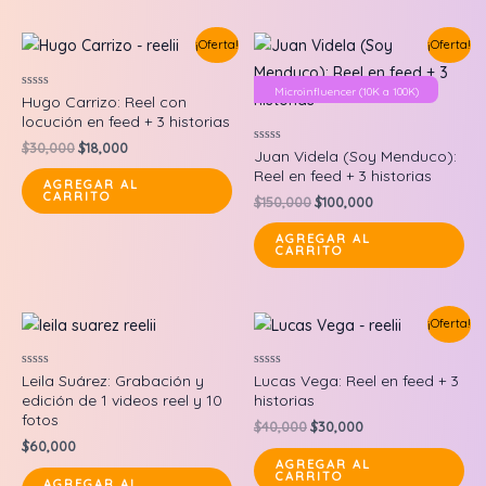
page
¡Oferta!
¡Oferta!
Microinfluencer (10K a 100K)
Valorado
Hugo Carrizo: Reel con
en
locución en feed + 3 historias
0
de
Original
Current
$
30,000
$
18,000
5
Valorado
Juan Videla (Soy Menduco):
price
price
en
Reel en feed + 3 historias
0
was:
is:
AGREGAR AL
de
CARRITO
$30,000.
$18,000.
Original
Current
$
150,000
$
100,000
5
price
price
was:
is:
AGREGAR AL
CARRITO
$150,000.
$100,000.
¡Oferta!
Valorado
Valorado
Leila Suárez: Grabación y
Lucas Vega: Reel en feed + 3
en
en
edición de 1 videos reel y 10
historias
0
0
de
de
fotos
Original
Current
$
40,000
$
30,000
5
5
price
price
$
60,000
was:
is:
AGREGAR AL
CARRITO
$40,000.
$30,000.
AGREGAR AL