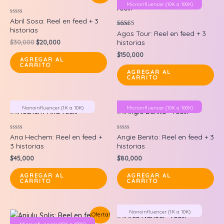
Microinfluencer (10K a 100K)
Valorado
Abril Sosa: Reel en feed + 3
en
historias
0
Valorado en
Agos Tour: Reel en feed + 3
de
5.00
Original
Current
$
30,000
$
20,000
historias
5
de 5
price
price
$
150,000
was:
is:
AGREGAR AL
CARRITO
$30,000.
$20,000.
AGREGAR AL
CARRITO
Nanoinfluencer (1K a 10K)
Microinfluencer (10K a 100K)
Valorado
Valorado
Ana Hechem: Reel en feed +
Angie Benito: Reel en feed + 3
en
en
3 historias
historias
0
0
de
de
$
45,000
$
80,000
5
5
AGREGAR AL
AGREGAR AL
CARRITO
CARRITO
Nanoinfluencer (1K a 10K)
¡Oferta!