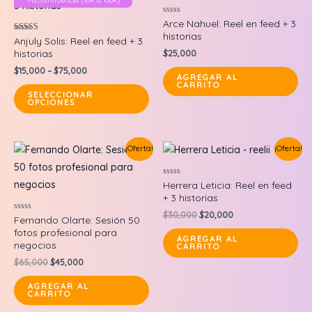
Microinfluencer (10K a 100K)
Valorado
Arce Nahuel: Reel en feed + 3
en
historias
0
Valorado en
Anjuly Solis: Reel en feed + 3
de
5.00
historias
$
25,000
5
de 5
$
15,000
–
$
75,000
AGREGAR AL
CARRITO
This
SELECCIONAR
OPCIONES
product
has
multiple
¡Oferta!
¡Oferta!
variants.
The
Valorado
Herrera Leticia: Reel en feed
options
en
+ 3 historias
0
may
de
Original
Current
$
30,000
$
20,000
5
Valorado
Fernando Olarte: Sesión 50
price
price
be
en
fotos profesional para
0
was:
is:
AGREGAR AL
chosen
de
negocios
CARRITO
$30,000.
$20,000.
5
on
Original
Current
$
65,000
$
45,000
price
price
the
was:
is:
AGREGAR AL
CARRITO
$65,000.
$45,000.
product