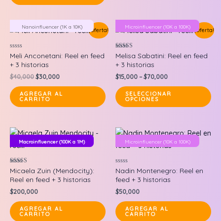
Nanoinfluencer (1K a 10K)
Microinfluencer (10K a 100K)
¡Oferta!
¡Oferta!
Valorado
Valorado en
Meli Anconetani: Reel en feed
Melisa Sabatini: Reel en feed
en
5.00
+ 3 historias
+ 3 historias
0
de 5
de
Original
Current
$
40,000
$
30,000
$
15,000
–
$
70,000
5
price
price
Thi
was:
is:
AGREGAR AL
SELECCIONAR
CARRITO
OPCIONES
$40,000.
$30,000.
pr
ha
mul
var
Macroinfluencer (100K a 1M)
Microinfluencer (10K a 100K)
Microinfluencer (10K a 100K)
Th
op
Valorado en
Valorado
Micaela Zuin (Mendocity):
Nadin Montenegro: Reel en
ma
5.00
en
Reel en feed + 3 historias
feed + 3 historias
de 5
0
be
de
$
200,000
$
50,000
5
ch
AGREGAR AL
AGREGAR AL
on
CARRITO
CARRITO