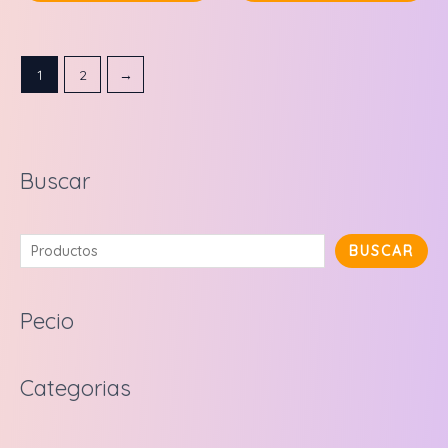
the
pr
pa
1
2
→
Buscar
B
BUSCAR
u
s
Pecio
c
a
Categorias
r