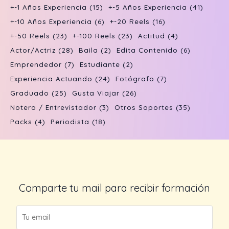
s
t
c
u
+-1 Años Experiencia
(15)
+-5 Años Experiencia
(41)
d
o
t
c
+-10 Años Experiencia
(6)
+-20 Reels
(16)
u
s
o
t
+-50 Reels
(23)
+-100 Reels
(23)
Actitud
(4)
c
s
o
Actor/actriz
(28)
Baila
(2)
Edita Contenido
(6)
t
s
Emprendedor
(7)
Estudiante
(2)
o
Experiencia Actuando
(24)
Fotógrafo
(7)
s
Graduado
(25)
Gusta Viajar
(26)
Notero / Entrevistador
(3)
Otros Soportes
(35)
Packs
(4)
Periodista
(18)
Comparte tu mail para recibir formación