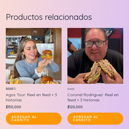
Productos relacionados
Valorado en
Valorado
Agos Tour: Reel en feed + 3
Coronel Rodríguez: Reel en
5.00
en
historias
feed + 3 historias
de 5
0
de
$
150,000
$
120,000
5
AGREGAR AL
AGREGAR AL
CARRITO
CARRITO