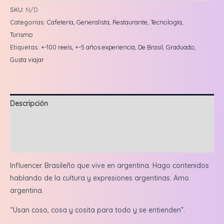
Reel
SKU:
N/D
en
Categorías:
Cafetería
,
Generalista
,
Restaurante
,
Tecnología
,
feed
Turismo
+
Etiquetas:
+-100 reels
,
+-5 años experiencia
,
De Brasil
,
Graduado
,
3
Gusta viajar
historias
cantidad
Descripción
Información adicional
Valoraciones (0)
Influencer. Brasileño que vive en argentina. Hago contenidos
hablando de la cultura y expresiones argentinas. Amo
argentina.
“Usan coso, cosa y cosita para todo y se entienden”.