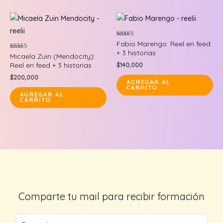
Valorado en
Fabio Marengo: Reel en feed
5.00
+ 3 historias
de 5
Valorado en
Micaela Zuin (Mendocity):
5.00
Reel en feed + 3 historias
$
140,000
de 5
$
200,000
AGREGAR AL
CARRITO
AGREGAR AL
CARRITO
Comparte tu mail para recibir formación