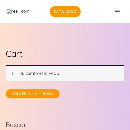
Ir
al
CATÁLOGO
MAI
contenido
MEN
Cart
Tu carrito está vacío.
VOLVER A LA TIENDA
Buscar