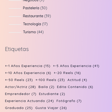
Negocios
9
c
c
u
o
r
p
p
t
3
Pastelería
30
t
c
d
o
r
r
o
0
o
3
Restaurante
39
t
u
d
o
o
s
p
s
9
o
1
Tecnología
17
c
u
d
d
r
p
s
7
t
4
Turismo
44
c
u
u
o
r
p
o
4
t
c
c
d
o
r
s
p
o
Etiquetas
t
t
u
d
o
r
s
o
o
c
u
d
o
s
s
t
c
u
+-1 Años Experiencia
(15)
+-5 Años Experiencia
(41)
d
o
t
c
+-10 Años Experiencia
(6)
+-20 Reels
(16)
u
s
o
t
+-50 Reels
(23)
+-100 Reels
(23)
Actitud
(4)
c
s
o
Actor/actriz
(28)
Baila
(2)
Edita Contenido
(6)
t
s
Emprendedor
(7)
Estudiante
(2)
o
Experiencia Actuando
(24)
Fotógrafo
(7)
s
Graduado
(25)
Gusta Viajar
(26)