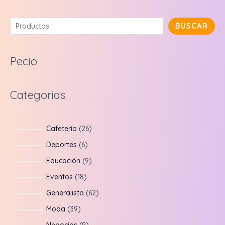
B
BUSCAR
u
s
Pecio
c
a
Categorias
r
2
Cafetería
26
6
6
Deportes
6
p
p
9
Educación
9
r
r
p
1
Eventos
18
o
o
r
8
6
Generalista
62
d
d
o
p
2
3
Moda
39
u
u
d
r
p
9
9