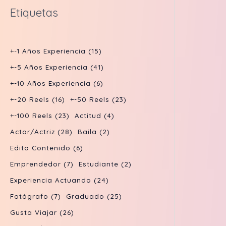
d
o
r
p
s
Etiquetas
o
t
t
u
d
o
r
s
o
o
c
u
d
o
s
s
t
c
+-1 Años Experiencia
(15)
u
d
o
t
+-5 Años Experiencia
(41)
c
u
s
o
+-10 Años Experiencia
(6)
t
c
s
+-20 Reels
(16)
+-50 Reels
(23)
o
t
+-100 Reels
(23)
Actitud
(4)
s
o
Actor/actriz
(28)
Baila
(2)
s
Edita Contenido
(6)
Emprendedor
(7)
Estudiante
(2)
Experiencia Actuando
(24)
Fotógrafo
(7)
Graduado
(25)
Gusta Viajar
(26)