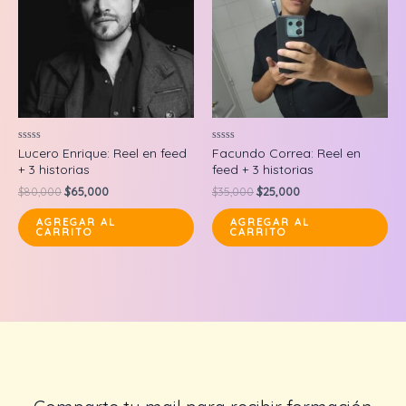
Valorado
Valorado
Lucero Enrique: Reel en feed
Facundo Correa: Reel en
en
en
+ 3 historias
feed + 3 historias
0
0
de
de
Original
Current
Original
Current
$
80,000
$
65,000
$
35,000
$
25,000
5
5
price
price
price
price
was:
is:
was:
is:
AGREGAR AL
AGREGAR AL
CARRITO
CARRITO
$80,000.
$65,000.
$35,000.
$25,000.