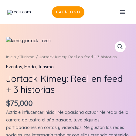
Ir
al
CATÁLOGO
MAI
contenido
MEN
Inicio
/
Turismo
/ Jortack Kimey: Reel en feed + 3 historias
Eventos
,
Moda
,
Turismo
Jortack Kimey: Reel en feed
+ 3 historias
$
75,000
Actriz e influcencer inicial. Me apasiona actuar. Me recibí de la
carrera de teatro el año pasado, tuve algunas
participaciones en cortos y videoclips. Me gustan las redes
sociales, me interesaría trabajar con ellas creando contenido.