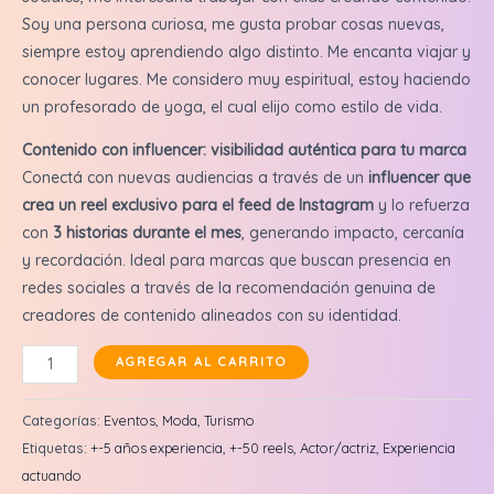
Soy una persona curiosa, me gusta probar cosas nuevas,
siempre estoy aprendiendo algo distinto. Me encanta viajar y
conocer lugares. Me considero muy espiritual, estoy haciendo
un profesorado de yoga, el cual elijo como estilo de vida.
Contenido con influencer: visibilidad auténtica para tu marca
Conectá con nuevas audiencias a través de un
influencer que
crea un reel exclusivo para el feed de Instagram
y lo refuerza
con
3 historias durante el mes
, generando impacto, cercanía
y recordación. Ideal para marcas que buscan presencia en
redes sociales a través de la recomendación genuina de
creadores de contenido alineados con su identidad.
Jortack
AGREGAR AL CARRITO
Kimey:
Reel
Categorías:
Eventos
,
Moda
,
Turismo
en
Etiquetas:
+-5 años experiencia
,
+-50 reels
,
Actor/actriz
,
Experiencia
feed
actuando