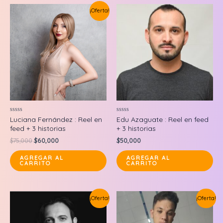
¡Oferta!
Valorado
Valorado
Luciana Fernández : Reel en
Edu Azaguate : Reel en feed
en
en
feed + 3 historias
+ 3 historias
0
0
de
de
Original
Current
$
75,000
$
60,000
$
50,000
5
5
price
price
was:
is:
AGREGAR AL
AGREGAR AL
CARRITO
CARRITO
$75,000.
$60,000.
¡Oferta!
¡Oferta!