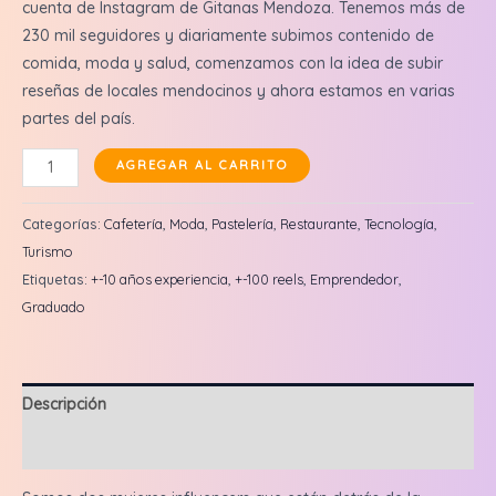
cuenta de Instagram de Gitanas Mendoza. Tenemos más de
230 mil seguidores y diariamente subimos contenido de
comida, moda y salud, comenzamos con la idea de subir
reseñas de locales mendocinos y ahora estamos en varias
partes del país.
May
AGREGAR AL CARRITO
y
Flor
Categorías:
Cafetería
,
Moda
,
Pastelería
,
Restaurante
,
Tecnología
,
(Gitanas):
Turismo
Reel
Etiquetas:
+-10 años experiencia
,
+-100 reels
,
Emprendedor
,
en
Graduado
feed
+
3
Descripción
historias
cantidad
Valoraciones (1)