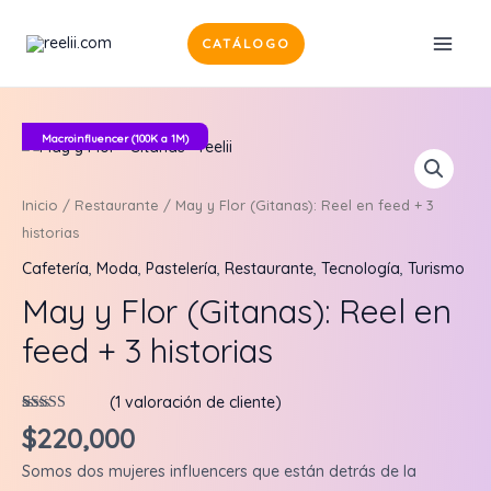
Ir
al
CATÁLOGO
MAI
contenido
MEN
Macroinfluencer (100K a 1M)
Inicio
/
Restaurante
/ May y Flor (Gitanas): Reel en feed + 3
historias
Cafetería
,
Moda
,
Pastelería
,
Restaurante
,
Tecnología
,
Turismo
May y Flor (Gitanas): Reel en
feed + 3 historias
(
1
valoración de cliente)
Valorado
1
$
220,000
5.00
sobre 5
basado en
Somos dos mujeres influencers que están detrás de la
puntuación
de cliente