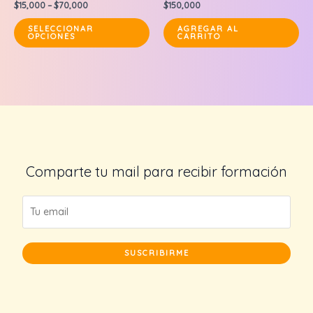
$
15,000
–
$
70,000
$
150,000
This
SELECCIONAR
AGREGAR AL
OPCIONES
CARRITO
product
has
multiple
variants.
The
options
may
be
Comparte tu mail para recibir formación
chosen
on
the
product
page
SUSCRIBIRME