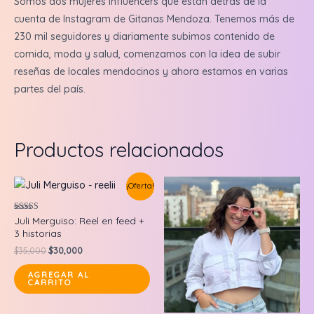
Somos dos mujeres influencers que están detrás de la
cuenta de Instagram de Gitanas Mendoza. Tenemos más de
230 mil seguidores y diariamente subimos contenido de
comida, moda y salud, comenzamos con la idea de subir
reseñas de locales mendocinos y ahora estamos en varias
partes del país.
Productos relacionados
¡Oferta!
Valorado en
Juli Merguiso: Reel en feed +
5.00
3 historias
de 5
Original
Current
$
35,000
$
30,000
price
price
was:
is:
AGREGAR AL
CARRITO
$35,000.
$30,000.