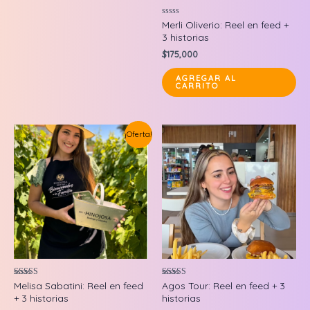
Valorado
Merli Oliverio: Reel en feed +
en
3 historias
0
de
$
175,000
5
AGREGAR AL
CARRITO
¡Oferta!
Valorado en
Valorado en
Melisa Sabatini: Reel en feed
Agos Tour: Reel en feed + 3
5.00
5.00
+ 3 historias
historias
de 5
de 5