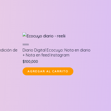
Valorado
edición de
Diario Digital Ecocuyo: Nota en diario
en
+ Nota en feed Instagram
0
de
$
100,000
5
AGREGAR AL CARRITO