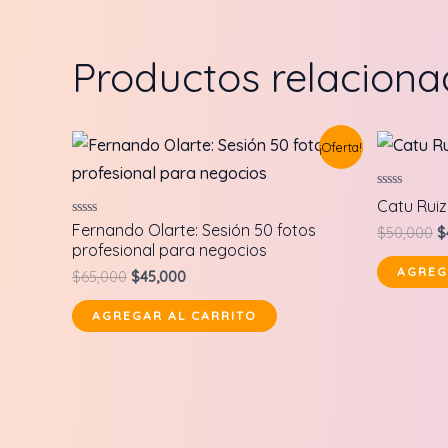
Productos relacion
¡Oferta!
Valorado
Catu Ruiz:
en
0
Valorado
Fernando Olarte: Sesión 50 fotos
O
$
50,000
$
de
en
profesional para negocios
p
5
0
de
w
AGREG
Original
Current
$
65,000
$
45,000
5
$
price
price
was:
is:
AGREGAR AL CARRITO
$65,000.
$45,000.