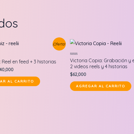
ados
¡Oferta!
Valorado
Victoria Copia: Grabación y 
 Reel en feed + 3 historias
en
2 videos reels y 4 historias
0
riginal
Current
40,000
de
$
62,000
rice
price
5
as:
is:
AR AL CARRITO
50,000.
$40,000.
AGREGAR AL CARRITO