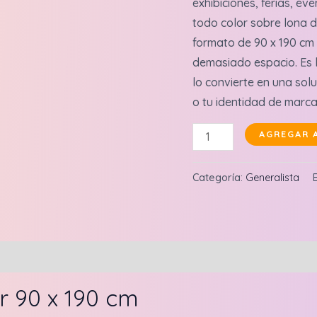
exhibiciones, ferias, eve
todo color sobre lona de
formato de 90 x 190 cm 
demasiado espacio. Es li
lo convierte en una sol
o tu identidad de marca
Banner
AGREGAR 
con
porta
Categoría:
Generalista
banner
de
90x190
cantidad
 90 x 190 cm