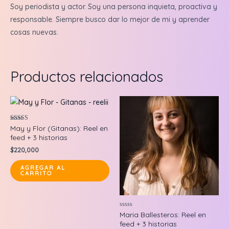
Soy periodista y actor. Soy una persona inquieta, proactiva y
responsable. Siempre busco dar lo mejor de mi y aprender
cosas nuevas.
Productos relacionados
Valorado en
May y Flor (Gitanas): Reel en
5.00
feed + 3 historias
de 5
$
220,000
AGREGAR AL
CARRITO
Valorado
Maria Ballesteros: Reel en
en
feed + 3 historias
0