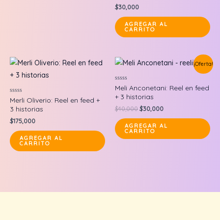
de
$
30,000
5
AGREGAR AL
CARRITO
¡Oferta!
Valorado
Meli Anconetani: Reel en feed
en
+ 3 historias
0
Valorado
Merli Oliverio: Reel en feed +
de
en
Original
Current
3 historias
$
40,000
$
30,000
5
0
price
price
de
$
175,000
5
was:
is:
AGREGAR AL
CARRITO
$40,000.
$30,000.
AGREGAR AL
CARRITO