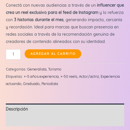
Conectá con nuevas audiencias a través de un
influencer que
crea un reel exclusivo para el feed de Instagram
y lo refuerza
con
3 historias durante el mes
, generando impacto, cercanía
y recordación. Ideal para marcas que buscan presencia en
redes sociales a través de la recomendación genuina de
creadores de contenido alineados con su identidad.
Pablo
AGREGAR AL CARRITO
Gordon:
Reel
Categorías:
Generalista
,
Turismo
en
Etiquetas:
+-5 años experiencia
,
+-50 reels
,
Actor/actriz
,
Experiencia
feed
actuando
,
Graduado
,
Periodista
+
3
historias
Descripción
cantidad
Valoraciones (0)