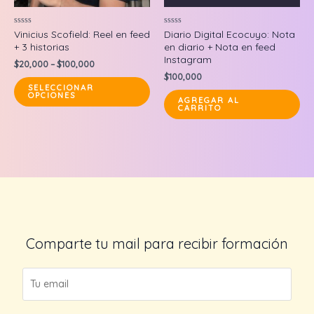
Valorado
Valorado
Vinicius Scofield: Reel en feed
Diario Digital Ecocuyo: Nota
en
en
+ 3 historias
en diario + Nota en feed
0
0
de
de
Instagram
$
20,000
–
$
100,000
5
5
$
100,000
This
SELECCIONAR
OPCIONES
product
AGREGAR AL
CARRITO
has
multiple
variants.
The
options
may
be
chosen
Comparte tu mail para recibir formación
on
the
product
page