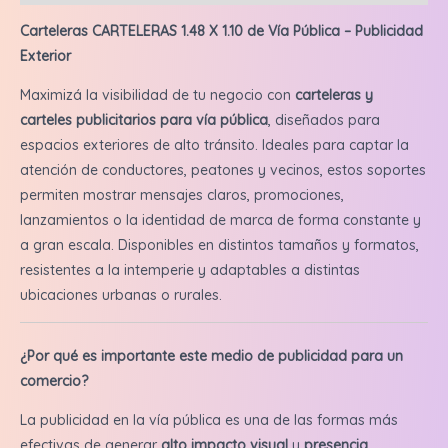
P/Mes
cantidad
Carteleras CARTELERAS 1.48 X 1.10 de Vía Pública – Publicidad
Exterior
Maximizá la visibilidad de tu negocio con
carteleras y
carteles publicitarios para vía pública
, diseñados para
espacios exteriores de alto tránsito. Ideales para captar la
atención de conductores, peatones y vecinos, estos soportes
permiten mostrar mensajes claros, promociones,
lanzamientos o la identidad de marca de forma constante y
a gran escala. Disponibles en distintos tamaños y formatos,
resistentes a la intemperie y adaptables a distintas
ubicaciones urbanas o rurales.
¿Por qué es importante este medio de publicidad para un
comercio?
La publicidad en la vía pública es una de las formas más
efectivas de generar
alto impacto visual
y
presencia