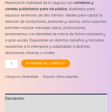
Maximizá la visibilidad de tu negocio con
carteleras y
carteles publicitarios para vía pública
, diseñados para
espacios exteriores de alto tránsito. Ideales para captar la
atención de conductores, peatones y vecinos, estos soportes
permiten mostrar mensajes claros, promociones,
lanzamientos o la identidad de marca de forma constante y
a gran escala. Disponibles en distintos tamaños y formatos,
resistentes a la intemperie y adaptables a distintas
ubicaciones urbanas o rurales.
Prove:
AGREGAR AL CARRITO
CARTELERAS
1.48
Categoría:
Generalista
Etiqueta:
Otros soportes
X
1.10
de
Descripción
Vía
Pública
Valoraciones (0)