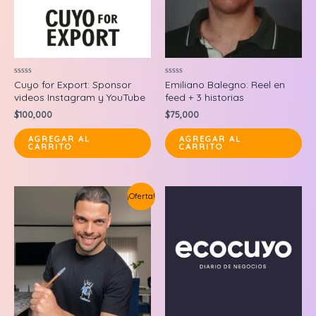
Valorado
Valorado
Cuyo for Export: Sponsor
Emiliano Balegno: Reel en
en
en
videos Instagram y YouTube
feed + 3 historias
0
0
de
de
$
100,000
$
75,000
5
5
AGREGAR AL
AGREGAR AL
CARRITO
CARRITO
¡Oferta!