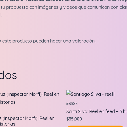
tu propuesta con imágenes y videos que comunican con clari
l.
o este producto pueden hacer una valoración.
ados
Valorado en
Santi Silva: Reel en feed + 3 h
5.00
de 5
 (Inspector Morfi): Reel en
$
35,000
istorias