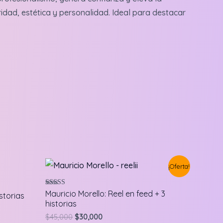
dad, estética y personalidad. Ideal para destacar
¡Oferta!
Valorado en
Mauricio Morello: Reel en feed + 3
istorias
5.00
historias
de 5
Original
Current
$
45,000
$
30,000