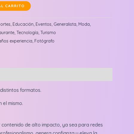
AL CARRITO
ortes
,
Educación
,
Eventos
,
Generalista
,
Moda
,
aurante
,
Tecnología
,
Turismo
años experiencia
,
Fotógrafo
distintos formatos.
n el mismo.
contenido de alto impacto, ya sea para redes
 profesionalismo, genera confianza y eleva la