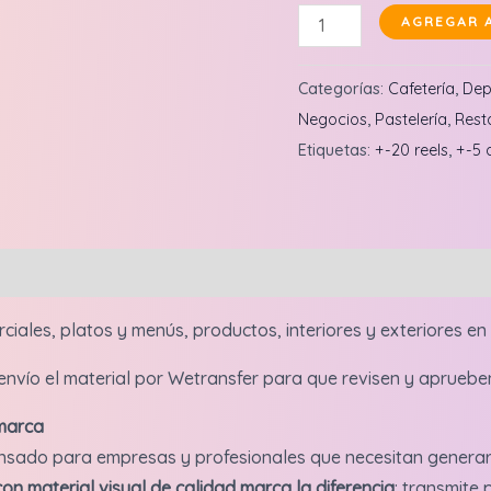
Fernando
AGREGAR 
Olarte:
Sesión
Categorías:
Cafetería
,
Dep
50
Negocios
,
Pastelería
,
Rest
fotos
Etiquetas:
+-20 reels
,
+-5 
profesional
para
negocios
cantidad
ales, platos y menús, productos, interiores y exteriores en 
s envío el material por Wetransfer para que revisen y apruebe
 marca
sado para empresas y profesionales que necesitan generar 
on material visual de calidad marca la diferencia
: transmite