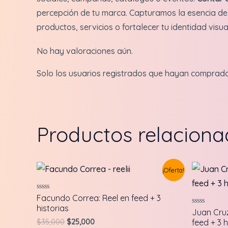
percepción de tu marca. Capturamos la esencia de 
productos, servicios o fortalecer tu identidad visua
No hay valoraciones aún.
Solo los usuarios registrados que hayan comprad
Productos relacion
¡Oferta!
Valorado
Facundo Correa: Reel en feed + 3
en
historias
0
Valorado
Juan Cruz
de
en
Original
Current
$
35,000
$
25,000
feed + 3 h
5
0