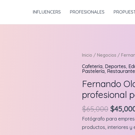
INFLUENCERS
PROFESIONALES
PROPUES
Inicio
/
Negocios
/ Fernan
Cafetería
,
Deportes
,
Ed
Pastelería
,
Restaurante
Fernando Ola
profesional 
Origina
$
65,000
$
45,00
price
Fotógrafo para empresa
was:
productos, interiores y 
$65,000