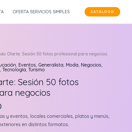
TA
OFERTA SERVICIOS SIMPLES
CATÁLOGO
do Olarte: Sesión 50 fotos profesional para negocios
ucación
,
Eventos
,
Generalista
,
Moda
,
Negocios
,
,
Tecnología
,
Turismo
rte: Sesión 50 fotos
para negocios
l
Current
0
price
s y eventos, locales comerciales, platos y menús,
is:
exteriores en distintos formatos.
.
$45,000.