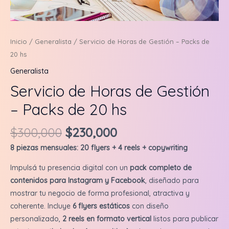
Inicio
/
Generalista
/ Servicio de Horas de Gestión – Packs de
20 hs
Generalista
Servicio de Horas de Gestión
– Packs de 20 hs
Original
Current
$
300,000
$
230,000
price
price
8 piezas mensuales: 20 flyers + 4 reels + copywriting
was:
is:
$300,000.
$230,000.
Impulsá tu presencia digital con un
pack completo de
contenidos para Instagram y Facebook
, diseñado para
mostrar tu negocio de forma profesional, atractiva y
coherente. Incluye
6 flyers estáticos
con diseño
personalizado,
2 reels en formato vertical
listos para publicar