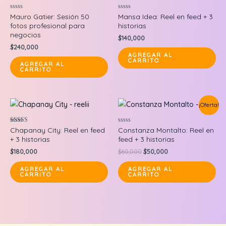
Valorado
Valorado
Mauro Gatier: Sesión 50
Mansa Idea: Reel en feed + 3
en
en
fotos profesional para
historias
0
0
de
de
negocios
$
140,000
5
5
$
240,000
AGREGAR AL
CARRITO
AGREGAR AL
CARRITO
¡Oferta!
Valorado en
Valorado
Chapanay City: Reel en feed
Constanza Montalto: Reel en
5.00
en
+ 3 historias
feed + 3 historias
de 5
0
de
Original
Current
$
180,000
$
60,000
$
50,000
5
price
price
was:
is:
AGREGAR AL
AGREGAR AL
CARRITO
CARRITO
$60,000.
$50,000.