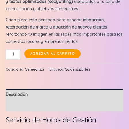
y
textos optimizados (copywriting)
adaptados a tu tono de
comunicación y objetivos comerciales.
Cada pieza está pensada para generar
interacción,
recordación de marca y atracción de nuevos clientes
,
reforzando tu imagen en las redes más importantes para los
comercios locales y emprendimientos.
Servicio
AGREGAR AL CARRITO
de
Horas
Categoría:
Generalista
Etiqueta:
Otros soportes
de
Gestión
-
Descripción
Packs
de
Valoraciones (0)
20
hs
Servicio de Horas de Gestión
cantidad