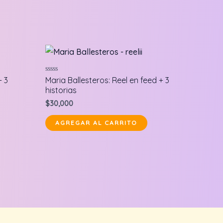
Valorado
+ 3
Maria Ballesteros: Reel en feed + 3
en
historias
0
de
$
30,000
5
AGREGAR AL CARRITO