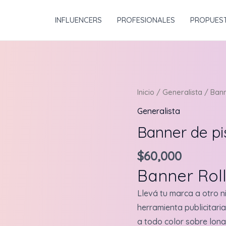
INFLUENCERS
PROFESIONALES
PROPUES
Inicio
/
Generalista
/ Bann
Generalista
Banner de pi
$
60,000
Banner Rol
Llevá tu marca a otro n
herramienta publicitaria
a todo color sobre lona