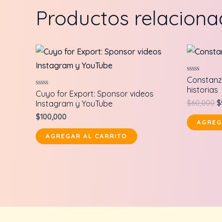
Productos relacion
Valorado
Constanza
en
historias
0
Valorado
Cuyo for Export: Sponsor videos
de
en
O
Instagram y YouTube
$
60,000
$
5
0
p
de
$
100,000
5
w
AGREG
$
AGREGAR AL CARRITO