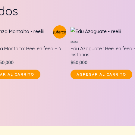
ados
¡Oferta!
Valorado
 Montalto: Reel en feed + 3
Edu Azaguate : Reel en feed 
en
historias
0
de
riginal
Current
50,000
$
50,000
5
rice
price
as:
is:
AR AL CARRITO
AGREGAR AL CARRITO
60,000.
$50,000.