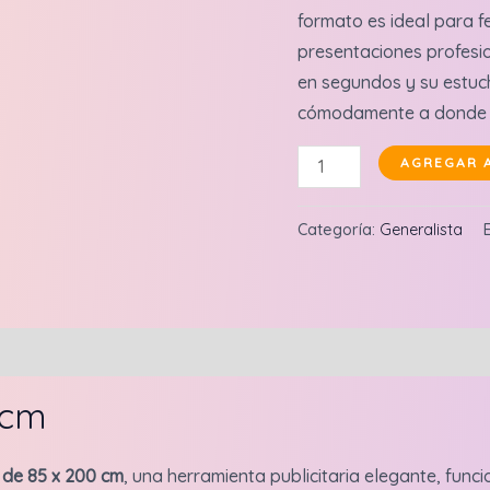
formato es ideal para f
presentaciones profesi
en segundos y su estuch
cómodamente a donde l
Banner
AGREGAR 
de
piso
Categoría:
Generalista
roll
up
85x200
cm
cantidad
 cm
 de 85 x 200 cm
, una herramienta publicitaria elegante, funci