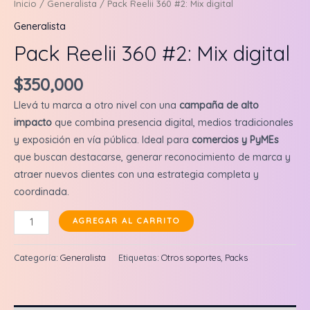
Inicio
/
Generalista
/ Pack Reelii 360 #2: Mix digital
Generalista
Pack Reelii 360 #2: Mix digital
$
350,000
Llevá tu marca a otro nivel con una
campaña de alto
impacto
que combina presencia digital, medios tradicionales
y exposición en vía pública. Ideal para
comercios y PyMEs
que buscan destacarse, generar reconocimiento de marca y
atraer nuevos clientes con una estrategia completa y
coordinada.
Pack
AGREGAR AL CARRITO
Reelii
360
Categoría:
Generalista
Etiquetas:
Otros soportes
,
Packs
#2:
Mix
digital