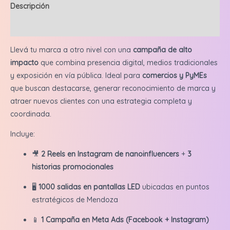
Descripción
cantidad
Valoraciones (0)
Llevá tu marca a otro nivel con una
campaña de alto
impacto
que combina presencia digital, medios tradicionales
y exposición en vía pública. Ideal para
comercios y PyMEs
que buscan destacarse, generar reconocimiento de marca y
atraer nuevos clientes con una estrategia completa y
coordinada.
Incluye:
🎥
2 Reels en Instagram de nanoinfluencers
+
3
historias promocionales
🖥️
1000 salidas en pantallas LED
ubicadas en puntos
estratégicos de Mendoza
📱
1 Campaña en Meta Ads (Facebook + Instagram)