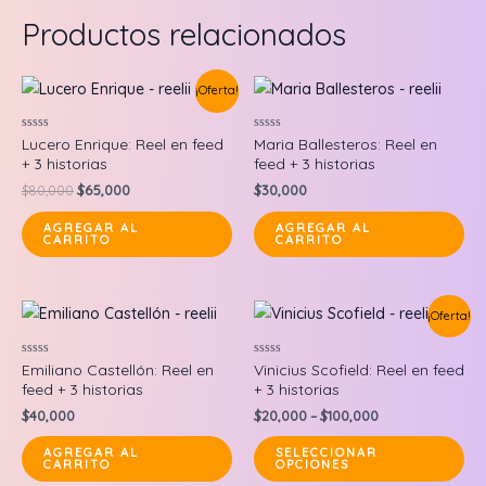
Productos relacionados
¡Oferta!
Valorado
Valorado
Lucero Enrique: Reel en feed
Maria Ballesteros: Reel en
en
en
+ 3 historias
feed + 3 historias
0
0
de
de
Original
Current
$
80,000
$
65,000
$
30,000
5
5
price
price
was:
is:
AGREGAR AL
AGREGAR AL
CARRITO
CARRITO
$80,000.
$65,000.
¡Oferta!
Valorado
Valorado
Emiliano Castellón: Reel en
Vinicius Scofield: Reel en feed
en
en
feed + 3 historias
+ 3 historias
0
0
de
de
$
40,000
$
20,000
–
$
100,000
5
5
Thi
AGREGAR AL
SELECCIONAR
CARRITO
OPCIONES
pr